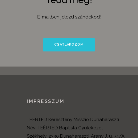
E-mailben jelezd szándékod!
CSATLAKOZOM
IMPRESSZUM
TEÉRTED Keresztény Misszió Dunaharaszti
Név: TEÉRTED Baptista Gyülekezet
Székhely: 2330 Dunaharaszti, Arany J. u. 74/A.