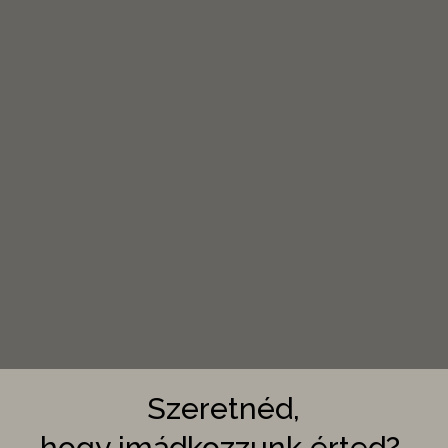
Szeretnéd,
hogy imádkozzunk érted?