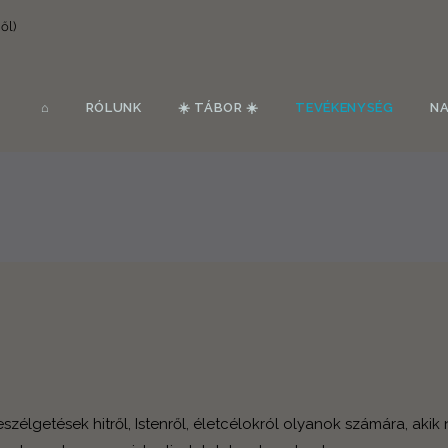
ől)
⌂
RÓLUNK
☀️ TÁBOR ☀️
TEVÉKENYSÉG
N
szélgetések hitről, Istenről, életcélokról olyanok számára, akik