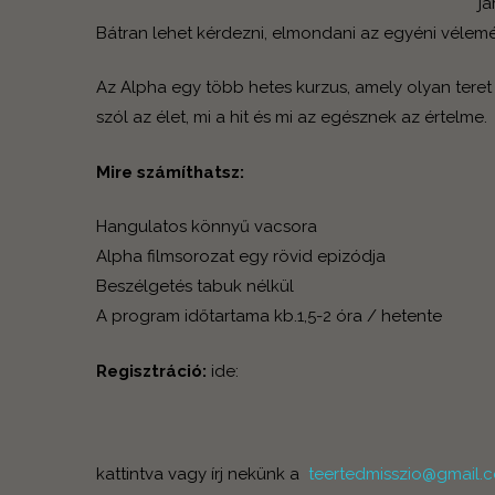
já
Bátran lehet kérdezni, elmondani az egyéni vélemén
Az Alpha egy több hetes kurzus, amely olyan teret 
szól az élet, mi a hit és mi az egésznek az értelme.
Mire számíthatsz:
Hangulatos könnyű vacsora
Alpha filmsorozat egy rövid epizódja
Beszélgetés tabuk nélkül
A program időtartama kb.1,5-2 óra / hetente
Regisztráció:
ide:
kattintva vagy írj nekünk a
teertedmisszio@gmail.