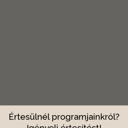
Értesülnél programjainkról?
Igényelj értesítést!