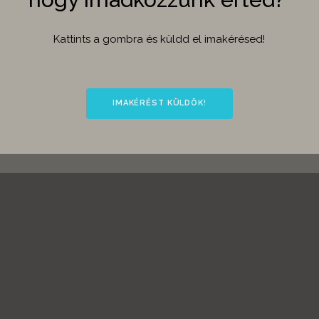
Kattints a gombra és küldd el imakérésed!
IMAKÉRÉST KÜLDÖK!