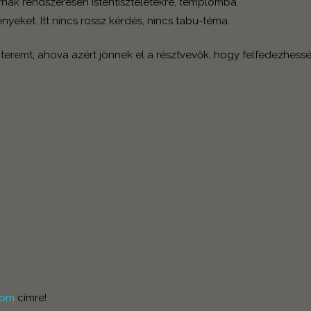
rnak rendszeresen istentiszteletekre, templomba.
yeket. Itt nincs rossz kérdés, nincs tabu-téma.
teremt, ahova azért jönnek el a résztvevők, hogy felfedezhessé
com
címre!